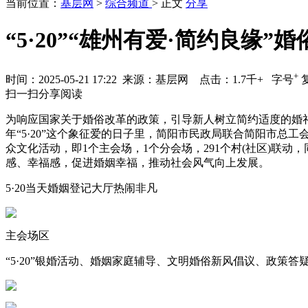
当前位置：
基层网
>
综合频道
> 正文
分享
“5·20”“雄州有爱·简约良缘
+
时间：
2025-05-21 17:22
来源：基层网 点击：1.7千+
字号
扫一扫分享阅读
为响应国家关于婚俗改革的政策，引导新人树立简约适度的婚
年“5·20”这个象征爱的日子里，简阳市民政局联合简阳市总工
众文化活动，即1个主会场，1个分会场，291个村(社区)
感、幸福感，促进婚姻幸福，推动社会风气向上发展。
5·20当天婚姻登记大厅热闹非凡
主会场区
“5·20”银婚活动、婚姻家庭辅导、文明婚俗新风倡议、政策答