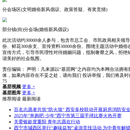
分会场区(文明婚俗新风倡议、政策答疑、有奖竞猜)
部分镇(街)分会场(婚俗新风倡议)
此次活动约30000余人参与，包含市总工会、市民政局相关领导
份、鲜花300余支、宣传资料30000余份。围绕主题活动
宣传方式，引导市民理性对待婚姻问题，抵制奢靡之风，拒绝
谐美好的社会氛围。
责任编辑：
声明：凡来源以“基层网”之内容均为本网合法拥
体，如果内容存在不妥之处，请向我们
投诉举报
，我们将及时
75
基层视频
更多 +
基层图库
更多 +
推荐阅读
最新阅读
百名志愿者共筑“防火墙” 西安多校联动开展厨房消防安
2025年“奔跑吧·少年”西宁市第三届手球比赛火热开赛
关爱银龄度重阳 青年志愿在行动
西宁市城西区举行“趣味益智”桌游竞技活动 为中青年解