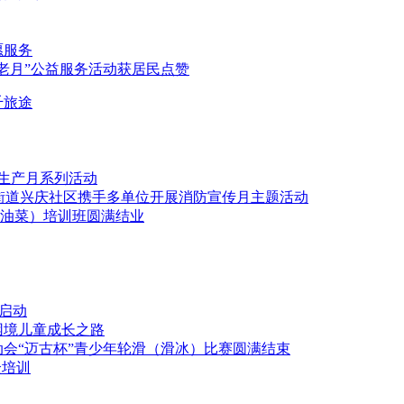
愿服务
老月”公益服务活动获居民点赞
千旅途
全生产月系列活动
坊街道兴庆社区携手多单位开展消防宣传月主题活动
（油菜）培训班圆满结业
式启动
困境儿童成长之路
动会“迈古杯”青少年轮滑（滑冰）比赛圆满结束
全培训