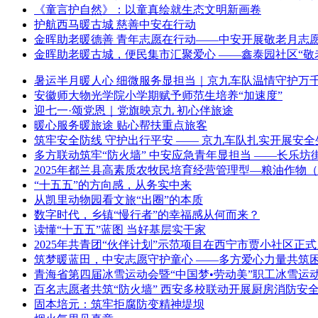
《童言护自然》：以童真绘就生态文明新画卷
护航西马暖古城 慈善中安在行动
金晖助老暖德善 青年志愿在行动——中安开展敬老月志
金晖助老暖古城，便民集市汇聚爱心 ——鑫泰园社区“敬
暑运半月暖人心 细微服务显担当｜京九车队温情守护万
安徽师大物光学院小学期赋予师范生培养“加速度”
迎七一·颂党恩｜党旗映京九 初心伴旅途
暖心服务暖旅途 贴心帮扶重点旅客
筑牢安全防线 守护出行平安 —— 京九车队扎实开展安
多方联动筑牢“防火墙” 中安应急青年显担当 ——长乐
2025年都兰县高素质农牧民培育经营管理型—粮油作物
“十五五”的方向感，从务实中来
从凯里动物园看文旅“出圈”的本质
数字时代，乡镇“慢行者”的幸福感从何而来？
读懂“十五五”蓝图 当好基层实干家
2025年共青团“伙伴计划”示范项目在西宁市贾小社区正
筑梦暖蓝田，中安志愿守护童心 ——多方爱心力量共筑
青海省第四届冰雪运动会暨“中国梦•劳动美”职工冰雪运
百名志愿者共筑“防火墙” 西安多校联动开展厨房消防安
固本培元：筑牢拒腐防变精神堤坝