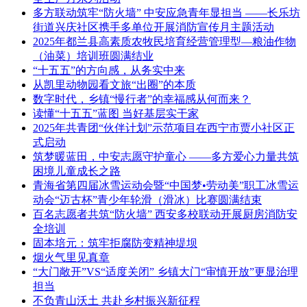
多方联动筑牢“防火墙” 中安应急青年显担当 ——长乐坊
街道兴庆社区携手多单位开展消防宣传月主题活动
2025年都兰县高素质农牧民培育经营管理型—粮油作物
（油菜）培训班圆满结业
“十五五”的方向感，从务实中来
从凯里动物园看文旅“出圈”的本质
数字时代，乡镇“慢行者”的幸福感从何而来？
读懂“十五五”蓝图 当好基层实干家
2025年共青团“伙伴计划”示范项目在西宁市贾小社区正
式启动
筑梦暖蓝田，中安志愿守护童心 ——多方爱心力量共筑
困境儿童成长之路
青海省第四届冰雪运动会暨“中国梦•劳动美”职工冰雪运
动会“迈古杯”青少年轮滑（滑冰）比赛圆满结束
百名志愿者共筑“防火墙” 西安多校联动开展厨房消防安
全培训
固本培元：筑牢拒腐防变精神堤坝
烟火气里见真章
“大门敞开”VS“适度关闭” 乡镇大门“审慎开放”更显治理
担当
不负青山沃土 共赴乡村振兴新征程