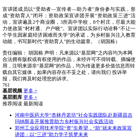
宣讲团成员以“受助者—宣传者—助力者”身份参与实践，形
成“资助育人”闭环；资助政策宣讲团开展“资助政策三进”活
动，宣讲遍及2个商业圈，3所高中学校，8个村庄，尽最大能
力使政策“村村通、户户晓”。宣讲团以实际行动诠释“不让一
个学生因家庭经济困难而失学”的承诺，为乡村振兴注入教育
动能，书写新时代“资助育人”的生动篇章。（胡国栋）
责任编辑：
胡国栋
声明：凡来源以“基层网”之内容均为本网
合法拥有版权或有权使用的作品，未经许可不得转载、摘编使
用，注明来源非“基层网”的作品，均为传递更多价值信息而转
载自其它媒体，如果内容存在不妥之处，请向我们
投诉举
报
，我们将及时处理您的诉求。
761
基层视频
更多 +
基层图库
更多 +
推荐阅读
最新阅读
河南中医药大学“杏林丹若坊”社会实践团队赴新疆昌吉
玛纳斯县开展推普助力乡村振兴社会实践活动
郑州工业应用技术学院“资”生希望，“助”就未来政策宣
讲团：以“三进”助力学子筑梦未来