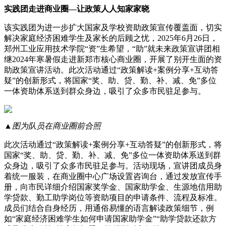
实践团走进商业圈—让政策人人知家家晓
该实践团为进一步扩大国家及学校资助政策宣传覆盖面，切实
解决家庭经济困难学生及家长的后顾之忧，2025年6月26日，
郑州工业应用技术学院“资”生希望，“助”就未来政策宣讲团相
继2024年寒暑假走进新郑市核心商业圈，开展了别开生面的资
助政策宣讲活动。此次活动通过“政策解读+案例分享+互动答
疑”的创新形式，将国家“奖、助、贷、勤、补、减、免”多位
一体资助体系送到群众身边，吸引了众多市民驻足参与。
▲图为队员在商业圈前合照
此次活动通过“政策解读+案例分享+互动答疑”的创新形式，将
国家“奖、助、贷、勤、补、减、免”多位一体资助体系送到群
众身边，吸引了众多市民驻足参与。活动现场，宣讲团成员身
着统一服装，在商业圈中心广场设置咨询台，通过发放宣传手
册，向市民详细介绍国家奖学金、国家助学金、生源地信用助
学贷款、勤工助学岗位等资助项目的申请条件、流程及标准。
成员们结合自身经历，用通俗易懂的语言解读政策细节，例
如“家庭经济困难学生如何申请国家助学金”“助学贷款还款方