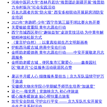
河南中医药大学“杏林丹若坊”推普团赴新疆开展“推普助
力乡村振兴”社会实践活动
百名志愿者共筑“防火墙” 西安多校联动开展厨房消防安
全培训
2025年“奔跑吧·少年”西宁市第三届手球比赛火热开赛
关爱银龄度重阳 青年志愿在行动
西宁市城西区举行“趣味益智”桌游竞技活动 为中青年解
锁精神放松新方式
《童言护自然》：以童真绘就生态文明新画卷
护航西马暖古城 慈善中安在行动
金晖助老暖德善 青年志愿在行动——中安开展敬老月志
愿服务
金晖助老暖古城，便民集市汇聚爱心 ——鑫泰园社
区“敬老月”公益服务活动获居民点赞
暑运半月暖人心 细微服务显担当｜京九车队温情守护万
千旅途
安徽师大物光学院小学期赋予师范生培养“加速度”
迎七一·颂党恩｜党旗映京九 初心伴旅途
暖心服务暖旅途 贴心帮扶重点旅客
筑牢安全防线 守护出行平安 —— 京九车队扎实开展安
全生产月系列活动